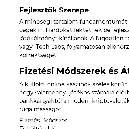
Fejlesztők Szerepe
A minőségi tartalom fundamentumát a 
cégek milliárdokat fektetnek be fejles
játékélményt kínáljanak. A független
vagy iTech Labs, folyamatosan ellenőrz
korrektségét.
Fizetési Módszerek és Á
A külföldi online kaszinók széles körű
hogy valamennyi játékos számára elér
bankkártyáktól a modern kriptovalutáki
rugalmasságot.
Fizetési Módszer
Feltöltési Idő